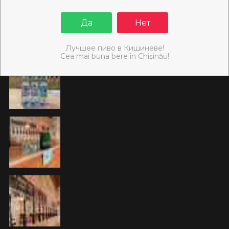
Да
Нет
Лучшее пиво в Кишиневе!
Cea mai buna bere în Chișinău!