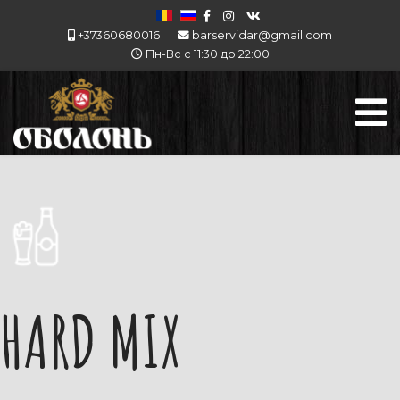
+37360680016
barservidar@gmail.com
Пн-Вс с 11:30 до 22:00
HARD MIX